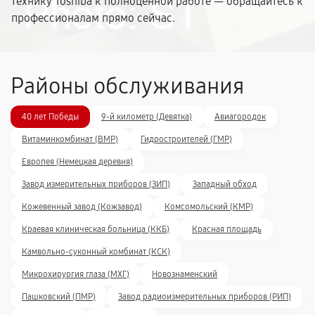
технику Toshiba к полноценной работе — обращайтесь к
профессионалам прямо сейчас.
Районы обслуживания
40 лет Победы
9-й километр (Девятка)
Авиагородок
Витаминкомбинат (ВМР)
Гидростроителей (ГМР)
Европея (Немецкая деревня)
Завод измерительных приборов (ЗИП)
Западный обход
Кожевенный завод (Кожзавод)
Комсомольский (КМР)
Краевая клиническая больница (ККБ)
Красная площадь
Камвольно-суконный комбинат (КСК)
Микрохирургия глаза (МХГ)
Новознаменский
Пашковский (ПМР)
Завод радиоизмерительных приборов (РИП)